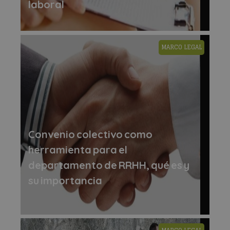
laboral
MARCO LEGAL
Convenio colectivo como
herramienta para el
departamento de RRHH, qué es y
su importancia