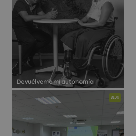
Devuélveme mi autonomía
BLOG