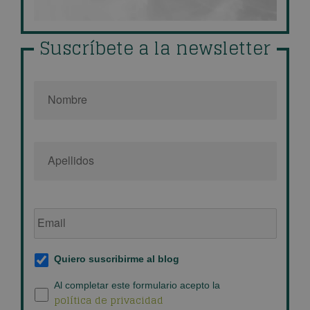
Suscríbete a la newsletter
Nombre
*
Email
de
empresa
*
Suscripción
Quiero suscribirme al blog
al
blog
*
Política
Al completar este formulario acepto la
política de privacidad
de