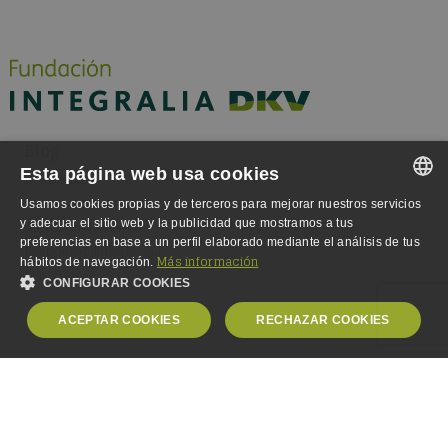
Blog
Esta página web usa cookies
Actualidad
Ambiente laboral
Usamos cookies propias y de terceros para mejorar nuestros servicios
SPANISH
y adecuar el sitio web y la publicidad que mostramos a tus
Atracción de talento
preferencias en base a un perfil elaborado mediante el análisis de tus
Responsabilidad Social
SPANISH
Más información
hábitos de navegación.
Marco legal
CONFIGURAR COOKIES
ENGLISH
ACEPTAR COOKIES
RECHAZAR COOKIES
GERMAN
OBLIGATORIAS
ANALÍTICA
PUBLICIDAD
PERSONALIZACIÓN
Fundación Integralia