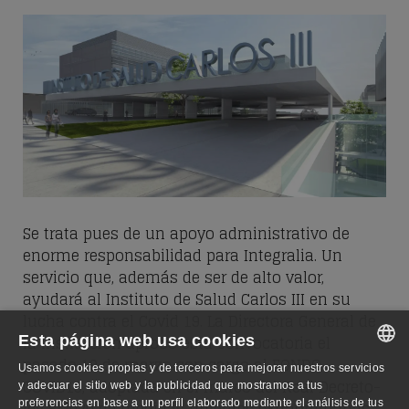
Se trata pues de un apoyo administrativo de
enorme responsabilidad para Integralia. Un
servicio que, además de ser de alto valor,
ayudará al Instituto de Salud Carlos III en su
lucha contra el Covid 19. La Directora General de
la institución aprobó esta convocatoria el
Esta página web usa cookies
pasado 19 de marzo con cargo al FONDO –
Usamos cookies propias y de terceros para mejorar nuestros servicios
COVID19, adoptada en el marco del Real Decreto-
SPANISH
y adecuar el sitio web y la publicidad que mostramos a tus
ley 8/2020 de medidas urgentes extraordinarias
preferencias en base a un perfil elaborado mediante el análisis de tus