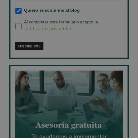
Suscripción
Quiero suscribirme al blog
al
blog
*
Política
Al completar este formulario acepto la
política de privacidad
de
privacidad
*
SUSCRIBIRME