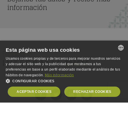
información
Esta página web usa cookies
Usamos cookies propias y de terceros para mejorar nuestros servicios
SPANISH
y adecuar el sitio web y la publicidad que mostramos a tus
preferencias en base a un perfil elaborado mediante el análisis de tus
SPANISH
Más información
hábitos de navegación.
CONFIGURAR COOKIES
ENGLISH
ACEPTAR COOKIES
RECHAZAR COOKIES
GERMAN
OBLIGATORIAS
ANALÍTICA
© Copyright 2000-2024,
Fundación Integralia DKV
. Todos los
derechos reservados.
PUBLICIDAD
PERSONALIZACIÓN
Aviso Legal
-
Política de Privacidad
-
Política de Cookies
-