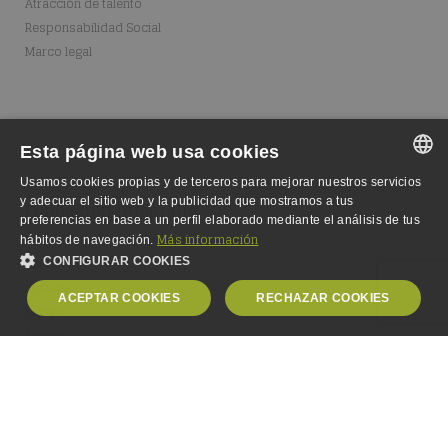
Atracción de talento
Responsabilidad Social
Marco legal
Esta página web usa cookies
Usamos cookies propias y de terceros para mejorar nuestros servicios
SPANISH
y adecuar el sitio web y la publicidad que mostramos a tus
Fundación Integralia
preferencias en base a un perfil elaborado mediante el análisis de tus
SPANISH
Dónde estamos
Más información
hábitos de navegación.
Fundación
CONFIGURAR COOKIES
ENGLISH
Escuela
ACEPTAR COOKIES
RECHAZAR COOKIES
GERMAN
Equipo
Empleo
OBLIGATORIAS
ANALÍTICA
PUBLICIDAD
PERSONALIZACIÓN