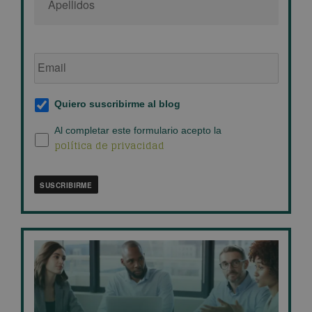
Email
de
empresa
*
Suscripción
Quiero suscribirme al blog
al
blog
*
Política
Al completar este formulario acepto la
política de privacidad
de
privacidad
*
SUSCRIBIRME