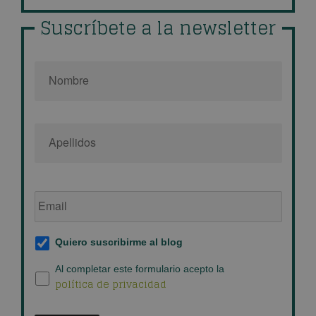
Suscríbete a la newsletter
Nombre
*
Email
de
empresa
*
Suscripción
Quiero suscribirme al blog
al
blog
*
Política
Al completar este formulario acepto la
política de privacidad
de
privacidad
*