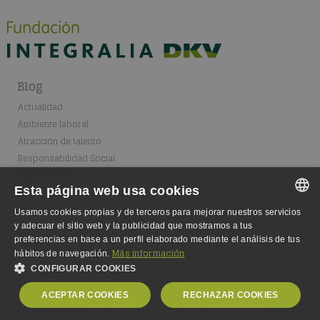
Blog
Actualidad
Ambiente laboral
Atracción de talento
Responsabilidad Social
Marco legal
Esta página web usa cookies
Usamos cookies propias y de terceros para mejorar nuestros servicios
SPANISH
y adecuar el sitio web y la publicidad que mostramos a tus
preferencias en base a un perfil elaborado mediante el análisis de tus
SPANISH
Más información
hábitos de navegación.
CONFIGURAR COOKIES
ENGLISH
Fundación Integralia
ACEPTAR COOKIES
RECHAZAR COOKIES
GERMAN
Dónde estamos