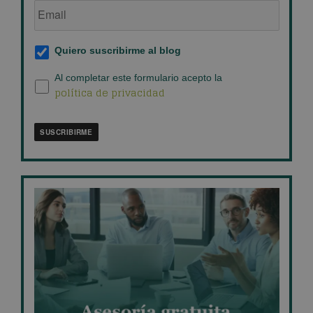
de
empresa
*
Suscripción
Quiero suscribirme al blog
al
blog
*
Política
Al completar este formulario acepto la
política de privacidad
de
privacidad
*
SUSCRIBIRME