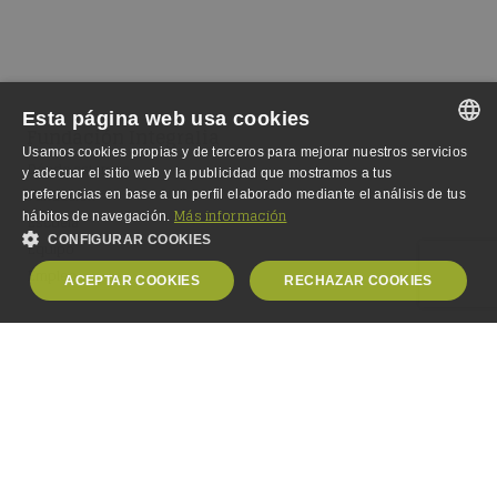
Esta página web usa cookies
Fundación Integralia
Usamos cookies propias y de terceros para mejorar nuestros servicios
Dónde estamos
SPANISH
y adecuar el sitio web y la publicidad que mostramos a tus
Fundación
preferencias en base a un perfil elaborado mediante el análisis de tus
SPANISH
Más información
hábitos de navegación.
Escuela
CONFIGURAR COOKIES
ENGLISH
Equipo
Empleo
ACEPTAR COOKIES
RECHAZAR COOKIES
GERMAN
OBLIGATORIAS
ANALÍTICA
PUBLICIDAD
PERSONALIZACIÓN
© Copyright 2000-2024,
Fundación Integralia DKV
. Todos los
Obligatorias
Analítica
Publicidad
Personalización
derechos reservados.