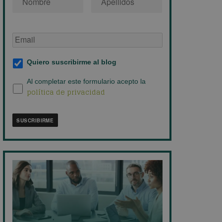
Email
de
empresa
*
Suscripción
Quiero suscribirme al blog
al
blog
*
Política
Al completar este formulario acepto la
política de privacidad
de
privacidad
*
SUSCRIBIRME