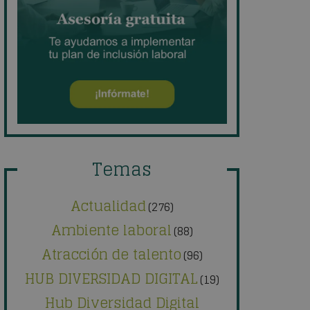
Temas
Actualidad
(276)
Ambiente laboral
(88)
Atracción de talento
(96)
HUB DIVERSIDAD DIGITAL
(19)
Hub Diversidad Digital