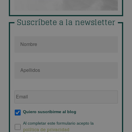
Suscríbete a la newsletter
Nombre
*
Email
de
empresa
*
Suscripción
Quiero suscribirme al blog
al
blog
*
Política
Al completar este formulario acepto la
política de privacidad
de