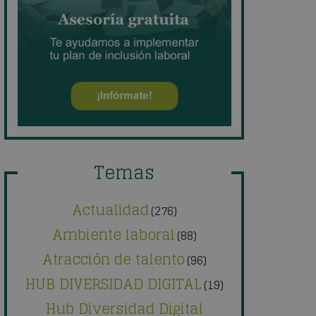
Temas
Actualidad
(276)
Ambiente laboral
(88)
Atracción de talento
(96)
HUB DIVERSIDAD DIGITAL
(19)
Hub Diversidad Digital