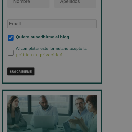
Email
de
empresa
*
Suscripción
Quiero suscribirme al blog
al
blog
*
Política
Al completar este formulario acepto la
política de privacidad
de
privacidad
*
SUSCRIBIRME