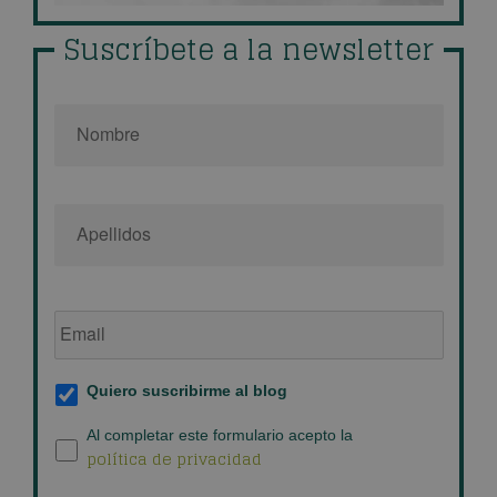
Suscríbete a la newsletter
Nombre
*
Email
de
empresa
*
Suscripción
Quiero suscribirme al blog
al
blog
*
Política
Al completar este formulario acepto la
política de privacidad
de
privacidad
*