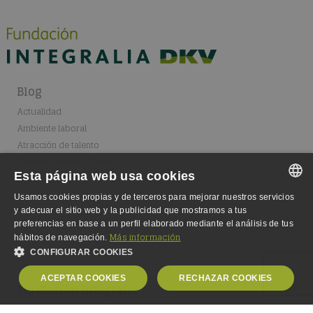
Blog
Actualidad
Ambiente laboral
Atracción de talento
Responsabilidad Social
Esta página web usa cookies
Marco legal
Usamos cookies propias y de terceros para mejorar nuestros servicios
SPANISH
y adecuar el sitio web y la publicidad que mostramos a tus
preferencias en base a un perfil elaborado mediante el análisis de tus
SPANISH
Más información
hábitos de navegación.
CONFIGURAR COOKIES
ENGLISH
ACEPTAR COOKIES
RECHAZAR COOKIES
GERMAN
Fundación Integralia
Dónde estamos
OBLIGATORIAS
ANALÍTICA