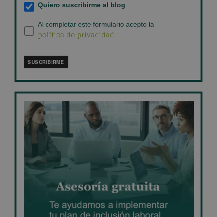
Suscripción
Quiero suscribirme al blog
al
blog
*
Política
Al completar este formulario acepto la
política de privacidad
de
privacidad
*
SUSCRIBIRME