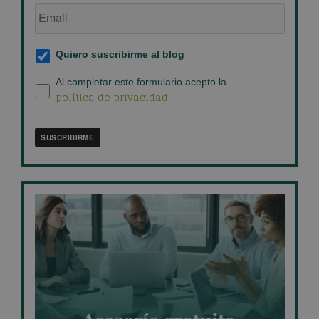
Email
de
empresa
*
Suscripción
Quiero suscribirme al blog
al
blog
*
Política
Al completar este formulario acepto la
política de privacidad
de
privacidad
*
SUSCRIBIRME