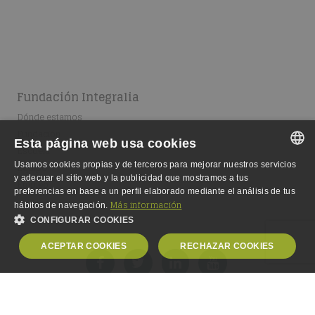
Fundación Integralia
Dónde estamos
Fundación
Esta página web usa cookies
Escuela
Usamos cookies propias y de terceros para mejorar nuestros servicios
Equipo
SPANISH
y adecuar el sitio web y la publicidad que mostramos a tus
Empleo
preferencias en base a un perfil elaborado mediante el análisis de tus
SPANISH
Más información
hábitos de navegación.
CONFIGURAR COOKIES
ENGLISH
ACEPTAR COOKIES
RECHAZAR COOKIES
GERMAN
OBLIGATORIAS
ANALÍTICA
© Copyright 2000-2024,
Fundación Integralia DKV
. Todos los
PUBLICIDAD
PERSONALIZACIÓN