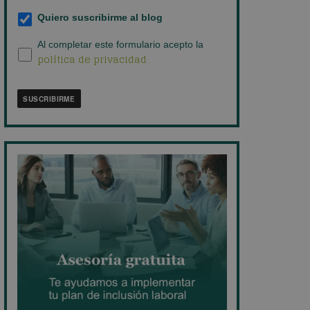
empresa
*
Suscripción
Quiero suscribirme al blog
al
blog
*
Política
Al completar este formulario acepto la
política de privacidad
de
privacidad
*
SUSCRIBIRME