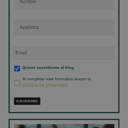
Email
de
empresa
*
Suscripción
Quiero suscribirme al blog
al
blog
*
Política
Al completar este formulario acepto la
política de privacidad
de
privacidad
*
SUSCRIBIRME