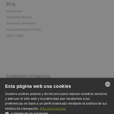
Blog
Actualidad
Ambiente laboral
Atracción de talento
Responsabilidad Social
Marco legal
Fundación Integralia
Dónde estamos
Esta página web usa cookies
Fundación
Usamos cookies propias y de terceros para mejorar nuestros servicios
Escuela
SPANISH
y adecuar el sitio web y la publicidad que mostramos a tus
Equipo
preferencias en base a un perfil elaborado mediante el análisis de tus
SPANISH
Empleo
Más información
hábitos de navegación.