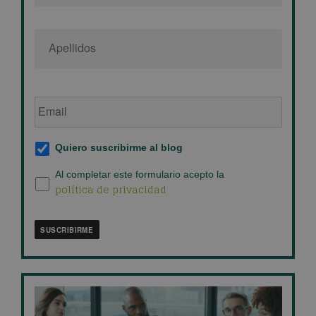
Email
de
empresa
*
Suscripción
Quiero suscribirme al blog
al
blog
*
Política
Al completar este formulario acepto la
política de privacidad
de
privacidad
*
SUSCRIBIRME