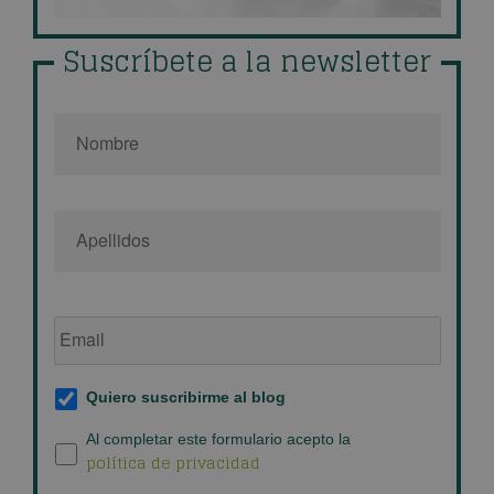
Suscríbete a la newsletter
Nombre
*
Email
de
empresa
*
Suscripción
Quiero suscribirme al blog
al
blog
*
Política
Al completar este formulario acepto la
política de privacidad
de
privacidad
*