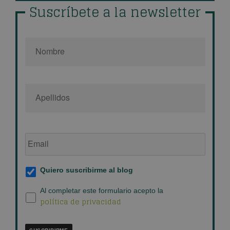
Suscríbete a la newsletter
Nombre
*
Email
de
empresa
*
Suscripción
Quiero suscribirme al blog
al
blog
*
Política
Al completar este formulario acepto la
política de privacidad
de
privacidad
*