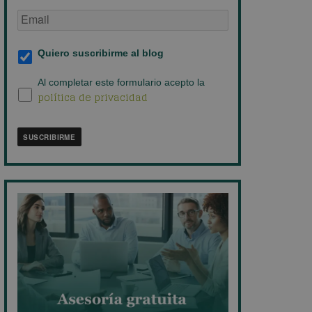
Email
de
empresa
*
Suscripción
Quiero suscribirme al blog
al
blog
*
Política
Al completar este formulario acepto la
política de privacidad
de
privacidad
*
SUSCRIBIRME