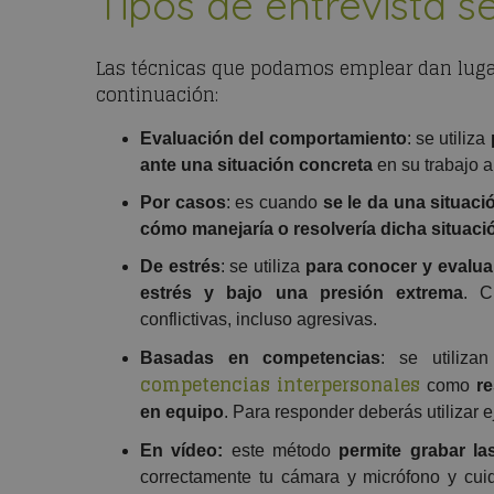
Tipos de entrevista s
Las técnicas que podamos emplear dan lugar
continuación:
Evaluación del comportamiento
: se utiliza
ante una situación concreta
en su trabajo an
Por casos
: es cuando
se le da una situaci
cómo manejaría o resolvería dicha situaci
De estrés
: se utiliza
para conocer y evalua
estrés y bajo una presión extrema
. C
conflictivas, incluso agresivas.
Basadas en competencias
: se utiliza
competencias interpersonales
como
re
en equipo
. Para responder deberás utilizar 
En vídeo:
este método
permite grabar la
correctamente tu cámara y micrófono y cui