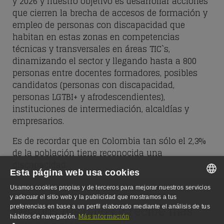
y 2026 y nuestro objetivo es desarrollar acciones
que
cierren la brecha de accesos de formación y
empleo de personas con discapacidad
que
habitan en estas zonas en
competencias
técnicas y transversales en áreas TIC`s
,
dinamizando el sector y llegando hasta a 800
personas entre docentes formadores, posibles
candidatos (personas con discapacidad,
personas LGTBI+ y afrodescendientes),
instituciones de intermediación, alcaldías y
empresarios.
Es de recordar que en Colombia tan sólo el 2,3%
de la población tiene reconocida una
discapacidad.
Esta página web usa cookies
Usamos cookies propias y de terceros para mejorar nuestros servicios
SPANISH
y adecuar el sitio web y la publicidad que mostramos a tus
Déjanos tus datos y recibe más
preferencias en base a un perfil elaborado mediante el análisis de tus
SPANISH
Más información
hábitos de navegación.