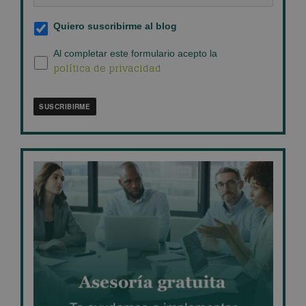
empresa
*
Suscripción
Quiero suscribirme al blog
al
blog
*
Política
Al completar este formulario acepto la
política de privacidad
de
privacidad
*
SUSCRIBIRME