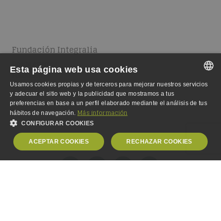
Fundación Integralia
Dónde estamos
Esta página web usa cookies
Fundación
Usamos cookies propias y de terceros para mejorar nuestros servicios
Escuela
SPANISH
y adecuar el sitio web y la publicidad que mostramos a tus
Equipo
preferencias en base a un perfil elaborado mediante el análisis de tus
SPANISH
Empleo
Más información
hábitos de navegación.
CONFIGURAR COOKIES
ENGLISH
ACEPTAR COOKIES
RECHAZAR COOKIES
GERMAN
OBLIGATORIAS
ANALÍTICA
PUBLICIDAD
PERSONALIZACIÓN
© Copyright 2000-2024,
Fundación Integralia DKV
. Todos los
derechos reservados.
Aviso Legal
-
Política de Privacidad
-
Política de Cookies
-