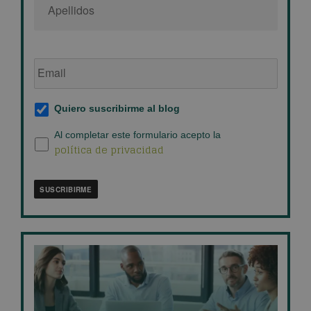
Email
de
empresa
*
Suscripción
Quiero suscribirme al blog
al
blog
*
Política
Al completar este formulario acepto la
política de privacidad
de
privacidad
*
SUSCRIBIRME