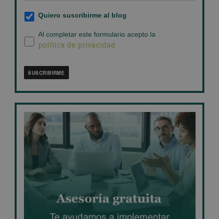
Suscripción
Quiero suscribirme al blog
al
blog
*
Política
Al completar este formulario acepto la
política de privacidad
de
privacidad
*
SUSCRIBIRME