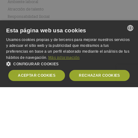
Ambiente laboral
Atracción de talento
Responsabilidad Social
Marco legal
Esta página web usa cookies
Usamos cookies propias y de terceros para mejorar nuestros servicios
SPANISH
y adecuar el sitio web y la publicidad que mostramos a tus
preferencias en base a un perfil elaborado mediante el análisis de tus
SPANISH
Más información
hábitos de navegación.
CONFIGURAR COOKIES
ENGLISH
Fundación Integralia
ACEPTAR COOKIES
RECHAZAR COOKIES
GERMAN
Dónde estamos
Fundación
OBLIGATORIAS
ANALÍTICA
Escuela
Equipo
PUBLICIDAD
PERSONALIZACIÓN
Empleo
Obligatorias
Analítica
Publicidad
Personalización