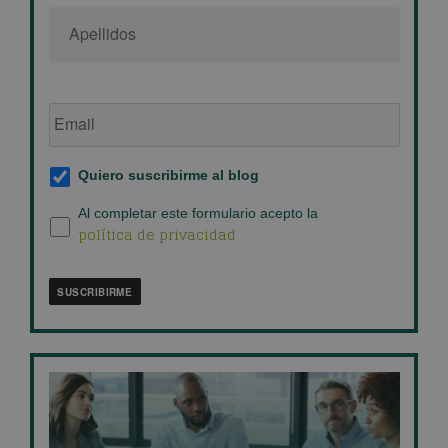
Email
de
empresa
*
Suscripción
Quiero suscribirme al blog
al
blog
*
Política
Al completar este formulario acepto la
política de privacidad
de
privacidad
*
SUSCRIBIRME