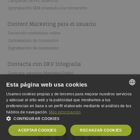
Campañas de PPC Adwords
Optimización SEM orientada a la conversión
Content Marketing para el usuario
Desarrollo contenidos online
Optimización de contenidos
Digitalización de contenidos
Contacta con DKV Integralia
Contratar servicios Marketing Digital
Dónde estamos
Esta página web usa cookies
Fundación
Usamos cookies propias y de terceros para mejorar nuestros servicios
Escuela Integralia
SPANISH
y adecuar el sitio web y la publicidad que mostramos a tus
Equipo
preferencias en base a un perfil elaborado mediante el análisis de tus
SPANISH
Más información
hábitos de navegación.
CONFIGURAR COOKIES
ENGLISH
ACEPTAR COOKIES
RECHAZAR COOKIES
GERMAN