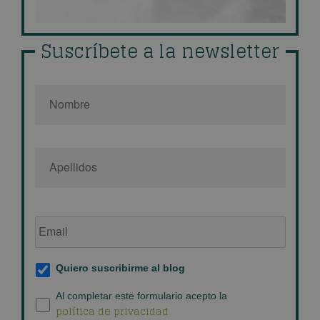
Suscríbete a la newsletter
Nombre
*
Email
de
empresa
*
Suscripción
Quiero suscribirme al blog
al
blog
*
Política
Al completar este formulario acepto la
política de privacidad
de