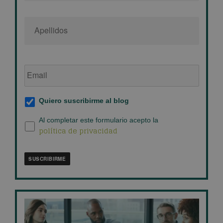
Email
de
empresa
*
Suscripción
Quiero suscribirme al blog
al
blog
*
Política
Al completar este formulario acepto la
política de privacidad
de
privacidad
*
SUSCRIBIRME