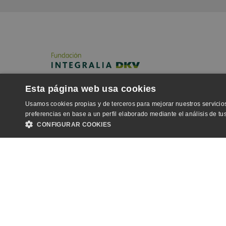
Esta página web usa cookies
Usamos cookies propias y de terceros para mejorar nuestros servicios
preferencias en base a un perfil elaborado mediante el análisis de t
CONFIGURAR COOKIES
OBLIGATORIAS
ANALÍTICA
PUBLICIDA
© C
Aviso
Centr
Las cookies estrictamente necesarias permiten la funcionalidad central del sitio 
Ordre
necesarias.