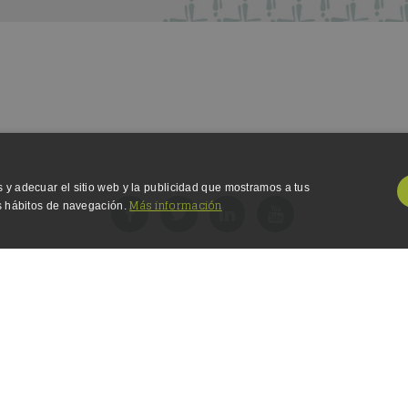
 y adecuar el sitio web y la publicidad que mostramos a tus
Más información
us hábitos de navegación.
D
PERSONALIZACIÓN
opyright 2000-2024,
Fundación Integralia DKV
. Todos los derechos reserva
 Legal
-
Política de Privacidad
-
Política de Cookies
-
Accesibilidad
-
Polít
Calidad
Obligatorias
Analítica
Publicidad
Personalización
es Especials de Treball 2023, Equips Multidisciplinaris.
web, como el inicio de sesión del usuario y la administración de la cuenta. El sitio web no pu
 EMT/136/2022 i ORDRE EMT/171/2023, de 27 de juny, de