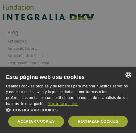
Blog
Actualidad
Ambiente laboral
Atracción de talento
Responsabilidad Social
Marco legal
Esta página web usa cookies
Usamos cookies propias y de terceros para mejorar nuestros servicios
SPANISH
y adecuar el sitio web y la publicidad que mostramos a tus
preferencias en base a un perfil elaborado mediante el análisis de tus
SPANISH
Más información
hábitos de navegación.
CONFIGURAR COOKIES
ENGLISH
Fundación Integralia
ACEPTAR COOKIES
RECHAZAR COOKIES
GERMAN
Dónde estamos
Fundación
OBLIGATORIAS
ANALÍTICA