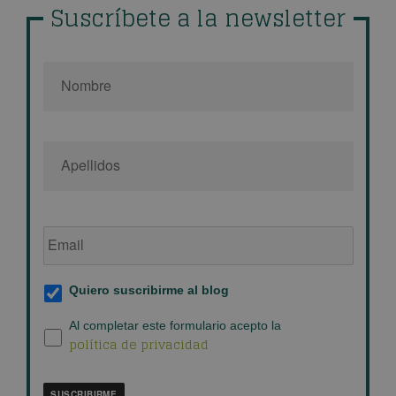
Suscríbete a la newsletter
Nombre
*
Email
de
empresa
*
Suscripción
Quiero suscribirme al blog
al
blog
*
Política
Al completar este formulario acepto la
política de privacidad
de
privacidad
*
SUSCRIBIRME