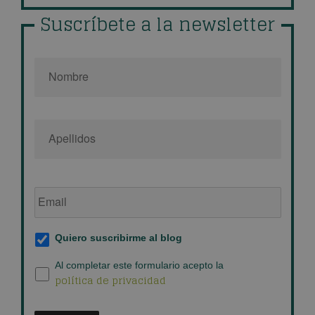
Suscríbete a la newsletter
Nombre
*
Email
de
empresa
*
Suscripción
Quiero suscribirme al blog
al
blog
*
Política
Al completar este formulario acepto la
política de privacidad
de
privacidad
*