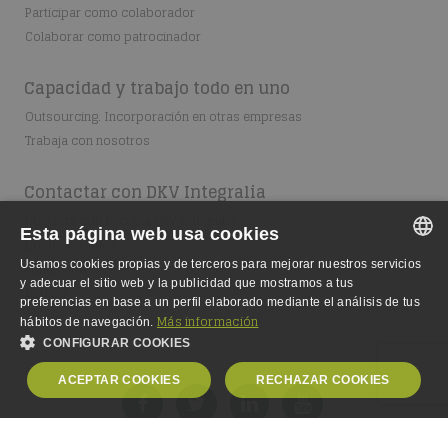
Participar como colaborador
Colaborar como patrocinador
Capacidad y trabajo todo en uno
Outsourcing. Incorporación en otras empresas
Trabaja con nosotros
Contactar con DKV Integralia
Contacta con Escuela DKV Integralia
Esta página web usa cookies
Dónde estamos
Usamos cookies propias y de terceros para mejorar nuestros servicios
Fundación
SPANISH
y adecuar el sitio web y la publicidad que mostramos a tus
Equipo
preferencias en base a un perfil elaborado mediante el análisis de tus
SPANISH
Más información
hábitos de navegación.
CONFIGURAR COOKIES
ENGLISH
ACEPTAR COOKIES
RECHAZAR COOKIES
GERMAN
OBLIGATORIAS
ANALÍTICA