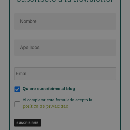
Nombre
*
Email
de
empresa
*
Suscripción
Quiero suscribirme al blog
al
blog
*
Política
Al completar este formulario acepto la
política de privacidad
de
privacidad
*
SUSCRIBIRME