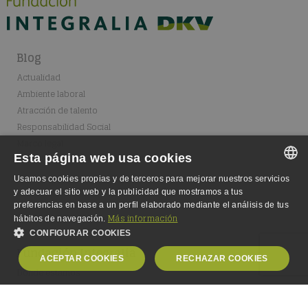
Blog
Actualidad
Ambiente laboral
Atracción de talento
Responsabilidad Social
Marco legal
Esta página web usa cookies
Usamos cookies propias y de terceros para mejorar nuestros servicios
SPANISH
y adecuar el sitio web y la publicidad que mostramos a tus
preferencias en base a un perfil elaborado mediante el análisis de tus
SPANISH
Más información
hábitos de navegación.
CONFIGURAR COOKIES
ENGLISH
Fundación Integralia
ACEPTAR COOKIES
RECHAZAR COOKIES
GERMAN
Dónde estamos
Fundación
OBLIGATORIAS
ANALÍTICA
Escuela