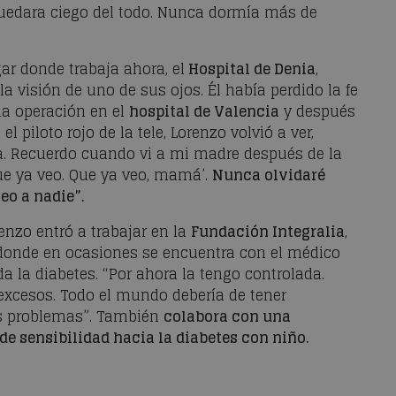
quedara ciego del todo. Nunca dormía más de
gar donde trabaja ahora, el
Hospital de Denia
,
a visión de uno de sus ojos. Él había perdido la fe
na operación en el
hospital de Valencia
y después
 piloto rojo de la tele, Lorenzo volvió a ver,
ría. Recuerdo cuando vi a mi madre después de la
ue ya veo. Que ya veo, mamá’.
Nunca olvidaré
eo a nadie”.
enzo entró a trabajar en la
Fundación Integralia
,
donde en ocasiones se encuentra con el médico
da la diabetes. “Por ahora la tengo controlada.
excesos. Todo el mundo debería de tener
os problemas”. También
colabora con una
de sensibilidad hacia la diabetes con niño.