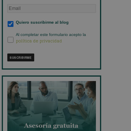
Email
de
empresa
*
Suscripción
Quiero suscribirme al blog
al
blog
*
Política
Al completar este formulario acepto la
política de privacidad
de
privacidad
*
SUSCRIBIRME