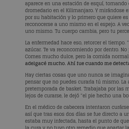
aparece en una estación de esquí, tomando 
dromedario en el Kilimanjaro. Y mirándose 
por su habitación y lo primero que quiere es
reconocerse a uno mismo en el espejo. A ve
uno mismo. Tu cuerpo cambia, pero tu percep
La enfermedad hace eso, retorcer el tiempo. “
azúcar. Te va reconcomiendo por dentro. No 
Comes mucho dulce, pero la comida normal
adelgacé mucho. Ahí fue cuando me detect
Hay ciertas cosas que uno nunca se imagina
pensar que no puedes curarla tú mismo. La 
pretemporada de basket. Trabajaba por las 
lejos de curarse, le dejó “el pie hecho una b
En el médico de cabecera intentaron curársel
así que tras esos dos días se fue directo a u
estaba muy infectada, hasta el punto de que 
la cura y no tuvo otro remedio que apartar l