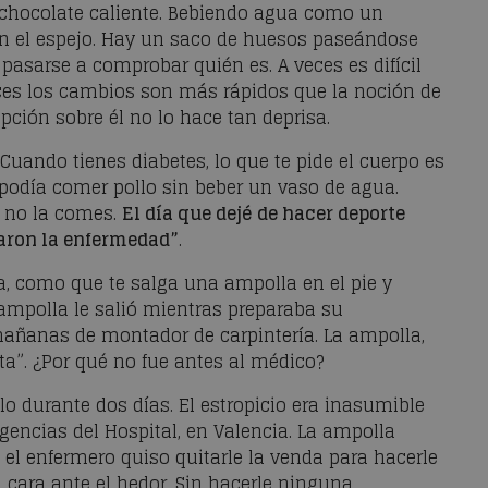
chocolate caliente. Bebiendo agua como un
en el espejo. Hay un saco de huesos paseándose
 pasarse a comprobar quién es. A veces es difícil
ces los cambios son más rápidos que la noción de
ción sobre él no lo hace tan deprisa.
Cuando tienes diabetes, lo que te pide el cuerpo es
podía comer pollo sin beber un vaso de agua.
 no la comes.
El día que dejé de hacer deporte
aron la enfermedad”
.
, como que te salga una ampolla en el pie y
ampolla le salió mientras preparaba su
mañanas de montador de carpintería. La ampolla,
ota”. ¿Por qué no fue antes al médico?
o durante dos días. El estropicio era inasumible
rgencias del Hospital, en Valencia. La ampolla
el enfermero quiso quitarle la venda para hacerle
a cara ante el hedor. Sin hacerle ninguna