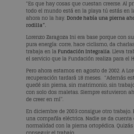
“Es que hay cosas que cuestan creerse. Al p
todo el mundo está en la playa tú estás en
ahora no la hay.
Donde había una pierna ahor
rodilla”.
Lorenzo Zaragoza Ini era base porque con su
pura energía: corre, hace ciclismo, da charl
trabaja en la
Fundación Integralia
. Lleva tr
el servicio que la Fundación realiza para el 
Pero ahora estamos en agosto de 2002. A Lor
recuperación tardará 18 meses. “Además est
quedé sin pierna, sin matrimonio, sin trabajo
con solo dos maletas. Siempre estuvieron a
de creer en mí”.
En diciembre de 2003 consigue otro trabajo. 
una compañía eléctrica. Nadie se da cuenta 
normalidad con la pierna ortopédica. Quizás
conseguir el trabajo.