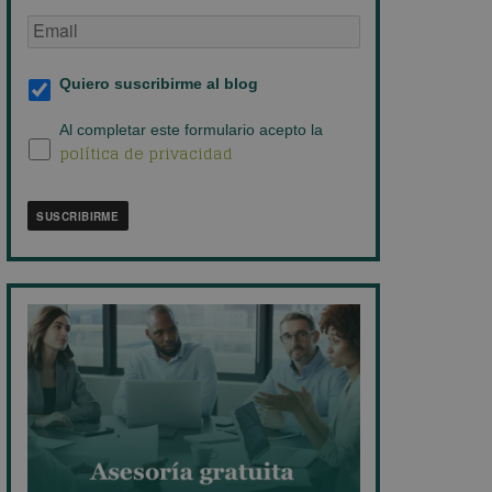
Email
de
empresa
*
Suscripción
Quiero suscribirme al blog
al
blog
*
Política
Al completar este formulario acepto la
política de privacidad
de
privacidad
*
SUSCRIBIRME