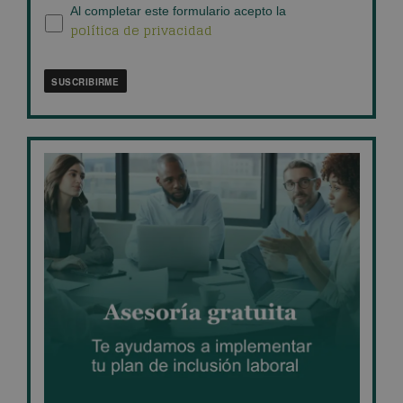
blog
*
Política
Al completar este formulario acepto la
política de privacidad
de
privacidad
*
SUSCRIBIRME