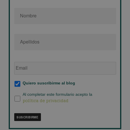
Nombre
*
Email
de
empresa
*
Suscripción
Quiero suscribirme al blog
al
blog
*
Política
Al completar este formulario acepto la
política de privacidad
de
privacidad
*
SUSCRIBIRME