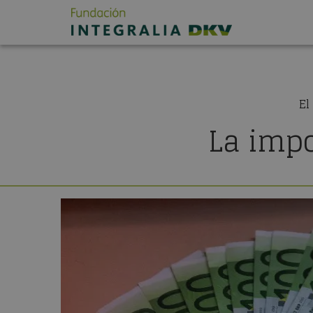
El
La impo