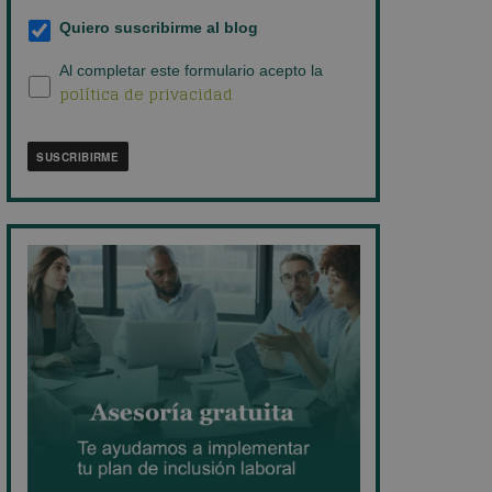
empresa
*
Suscripción
Quiero suscribirme al blog
al
blog
*
Política
Al completar este formulario acepto la
política de privacidad
de
privacidad
*
SUSCRIBIRME