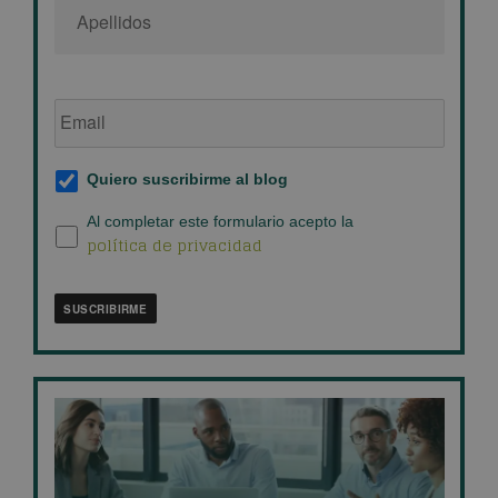
Email
de
empresa
*
Suscripción
Quiero suscribirme al blog
al
blog
*
Política
Al completar este formulario acepto la
política de privacidad
de
privacidad
*
SUSCRIBIRME