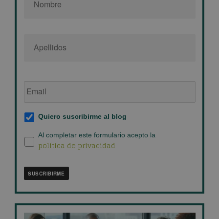
Email
de
empresa
*
Suscripción
Quiero suscribirme al blog
al
blog
*
Política
Al completar este formulario acepto la
política de privacidad
de
privacidad
*
SUSCRIBIRME