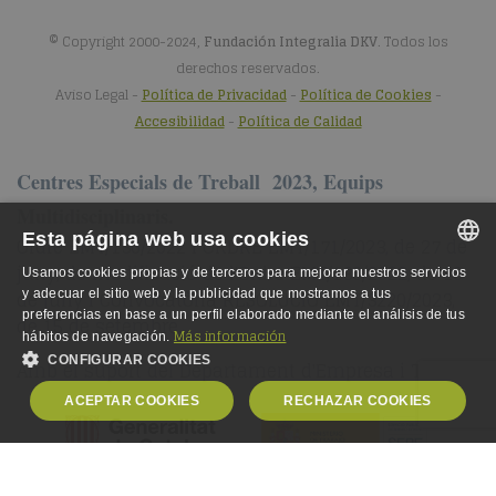
© Copyright 2000-2024,
Fundación Integralia DKV
. Todos los
derechos reservados.
Aviso Legal
-
Política de Privacidad
-
Política de Cookies
-
Accesibilidad
-
Política de Calidad
Centres Especials de Treball 2023, Equips
Multidisciplinaris.
Esta página web usa cookies
Ordre EMT/136/2022 i ORDRE EMT/171/2023, de 27 de
juny, de modificació de l'Ordre EMT/136/2022, de 10
Usamos cookies propias y de terceros para mejorar nuestros servicios
SPANISH
de juny i Convocatòria RESOLUCIÓ EMT/3220/2023,
y adecuar el sitio web y la publicidad que mostramos a tus
preferencias en base a un perfil elaborado mediante el análisis de tus
de 15 de setembre.
SPANISH
Más información
hábitos de navegación.
CONFIGURAR COOKIES
Amb el suport del Departament d'Empresa i Treball
ENGLISH
ACEPTAR COOKIES
RECHAZAR COOKIES
GERMAN
OBLIGATORIAS
ANALÍTICA