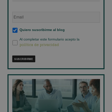
Email
de
empresa
*
Suscripción
Quiero suscribirme al blog
al
blog
*
Política
Al completar este formulario acepto la
política de privacidad
de
privacidad
*
SUSCRIBIRME