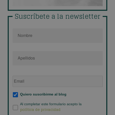
Suscríbete a la newsletter
Nombre
*
Email
de
empresa
*
Suscripción
Quiero suscribirme al blog
al
blog
*
Política
Al completar este formulario acepto la
política de privacidad
de
privacidad
*