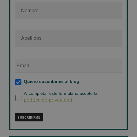
Nombre
*
Email
de
empresa
*
Suscripción
Quiero suscribirme al blog
al
blog
*
Política
Al completar este formulario acepto la
política de privacidad
de
privacidad
*
SUSCRIBIRME