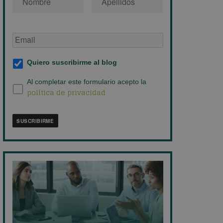
Email
de
empresa
*
Suscripción
Quiero suscribirme al blog
al
blog
*
Política
Al completar este formulario acepto la
política de privacidad
de
privacidad
*
SUSCRIBIRME