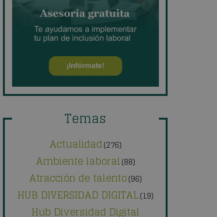
Temas
Actualidad
(276)
Ambiente laboral
(88)
Atracción de talento
(96)
HUB DIVERSIDAD DIGITAL
(19)
Hub Diversidad Digital