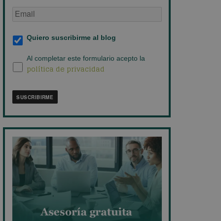
Email
de
empresa
*
Suscripción
Quiero suscribirme al blog
al
blog
*
Política
Al completar este formulario acepto la
política de privacidad
de
privacidad
*
SUSCRIBIRME