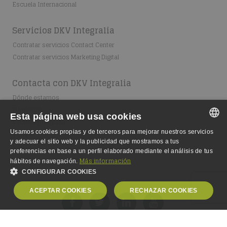
Escuela Internacional
Servicios DKV Integralia
Contratar servicios Contact Center
Contratar servicios Marketing Digital
Contacta con DKV Integralia
Dónde estamos
Fundación
Esta página web usa cookies
Escuela Integralia
Usamos cookies propias y de terceros para mejorar nuestros servicios
Equipo
SPANISH
y adecuar el sitio web y la publicidad que mostramos a tus
Colabora
preferencias en base a un perfil elaborado mediante el análisis de tus
SPANISH
Más información
hábitos de navegación.
CONFIGURAR COOKIES
ENGLISH
ACEPTAR COOKIES
RECHAZAR COOKIES
GERMAN
OBLIGATORIAS
ANALÍTICA