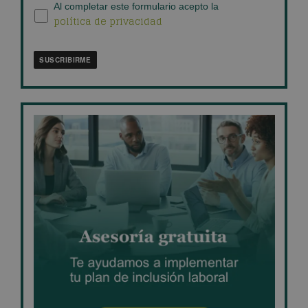
blog
*
Política
Al completar este formulario acepto la
política de privacidad
de
privacidad
*
SUSCRIBIRME