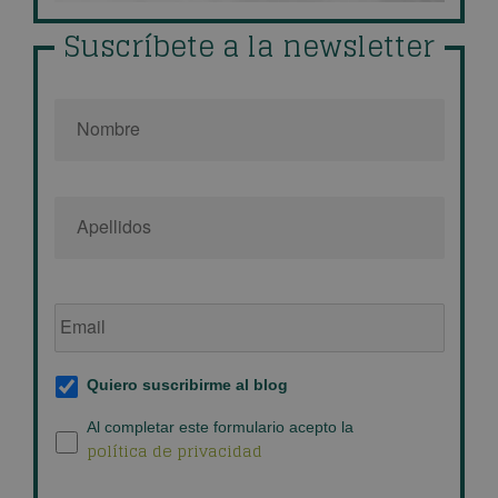
Suscríbete a la newsletter
Nombre
*
Email
de
empresa
*
Suscripción
Quiero suscribirme al blog
al
blog
*
Política
Al completar este formulario acepto la
política de privacidad
de
privacidad
*