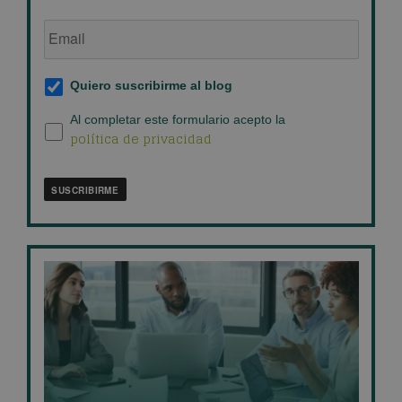
Email
de
empresa
*
Suscripción
Quiero suscribirme al blog
al
blog
*
Política
Al completar este formulario acepto la
política de privacidad
de
privacidad
*
SUSCRIBIRME