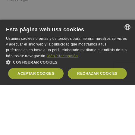
Esta página web usa cookies
Usamos cookies propias y de terceros para mejorar nuestros servicios
SPANISH
y adecuar el sitio web y la publicidad que mostramos a tus
Fundación Integralia
preferencias en base a un perfil elaborado mediante el análisis de tus
SPANISH
Dónde estamos
Más información
hábitos de navegación.
Fundación
CONFIGURAR COOKIES
ENGLISH
Escuela
ACEPTAR COOKIES
RECHAZAR COOKIES
GERMAN
Equipo
Empleo
OBLIGATORIAS
ANALÍTICA
PUBLICIDAD
PERSONALIZACIÓN
Obligatorias
Analítica
Publicidad
Personalización