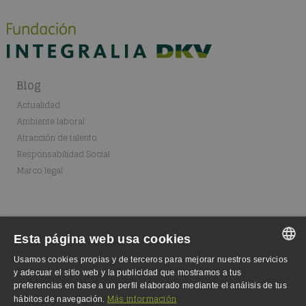
Blog
Actualidad
Ambiente laboral
Atracción de talento
Responsabilidad Social
Marco legal
Esta página web usa cookies
Usamos cookies propias y de terceros para mejorar nuestros servicios
SPANISH
y adecuar el sitio web y la publicidad que mostramos a tus
Fundación Integralia
preferencias en base a un perfil elaborado mediante el análisis de tus
SPANISH
Dónde estamos
Más información
hábitos de navegación.