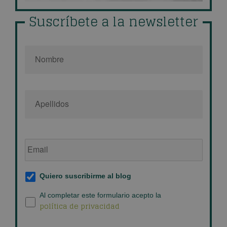
Suscríbete a la newsletter
Nombre
*
Email
de
empresa
*
Suscripción
Quiero suscribirme al blog
al
blog
*
Política
Al completar este formulario acepto la
política de privacidad
de
privacidad
*