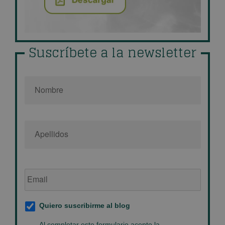
Suscríbete a la newsletter
Nombre
*
Email
de
empresa
*
Suscripción
Quiero suscribirme al blog
al
blog
*
Política
Al completar este formulario acepto la