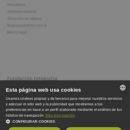
Actualidad
Ambiente laboral
Atracción de talento
Responsabilidad Social
Marco legal
Fundación Integralia
Dónde estamos
Esta página web usa cookies
Fundación
Usamos cookies propias y de terceros para mejorar nuestros servicios
Escuela
SPANISH
y adecuar el sitio web y la publicidad que mostramos a tus
Equipo
preferencias en base a un perfil elaborado mediante el análisis de tus
SPANISH
Empleo
Más información
hábitos de navegación.
CONFIGURAR COOKIES
ENGLISH