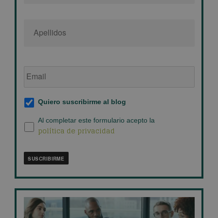
Email
de
empresa
*
Suscripción
Quiero suscribirme al blog
al
blog
*
Política
Al completar este formulario acepto la
política de privacidad
de
privacidad
*
SUSCRIBIRME