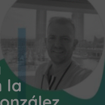
a
 la
González