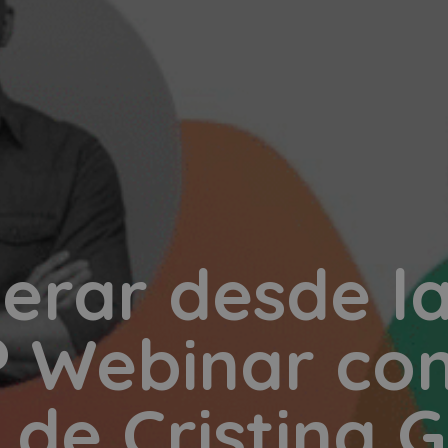
erar desde l
? Webinar con
 de Cristina 