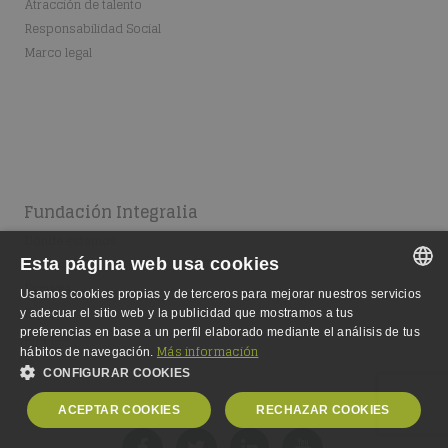
Atracción de talento
Responsabilidad Social
Marco legal
Fundación Integralia
Dónde estamos
Fundación
Esta página web usa cookies
Escuela
Usamos cookies propias y de terceros para mejorar nuestros servicios
SPANISH
Equipo
y adecuar el sitio web y la publicidad que mostramos a tus
preferencias en base a un perfil elaborado mediante el análisis de tus
Empleo
SPANISH
Más información
hábitos de navegación.
CONFIGURAR COOKIES
ENGLISH
ACEPTAR COOKIES
RECHAZAR COOKIES
GERMAN