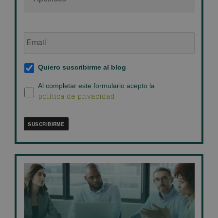
Email
de
empresa
*
Suscripción
Quiero suscribirme al blog
al
blog
*
Política
Al completar este formulario acepto la
política de privacidad
de
privacidad
*
SUSCRIBIRME